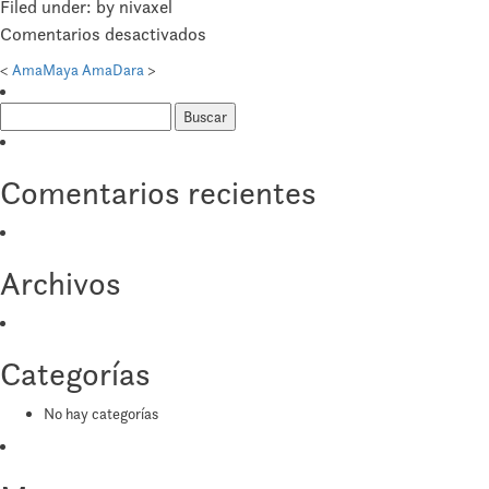
Filed under: by nivaxel
en
Comentarios desactivados
AmaDante
<
AmaMaya
AmaDara
>
Buscar:
Comentarios recientes
Archivos
Categorías
No hay categorías