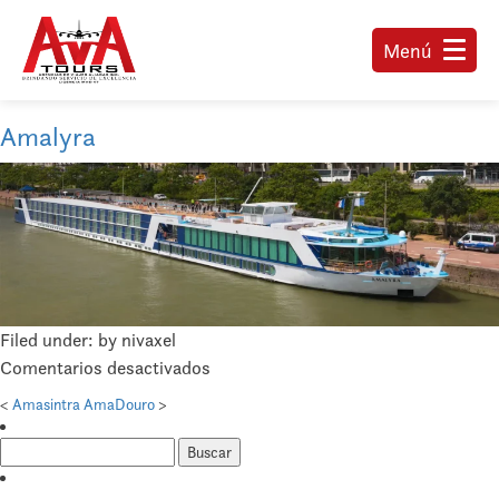
Menú
Amalyra
Filed under: by nivaxel
en
Comentarios desactivados
Amalyra
<
Amasintra
AmaDouro
>
Buscar: