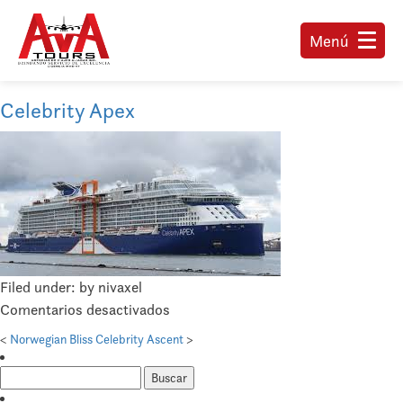
Menú
Celebrity Apex
Filed under: by nivaxel
en
Comentarios desactivados
Celebrity
<
Norwegian Bliss
Celebrity Ascent
>
Apex
Buscar: