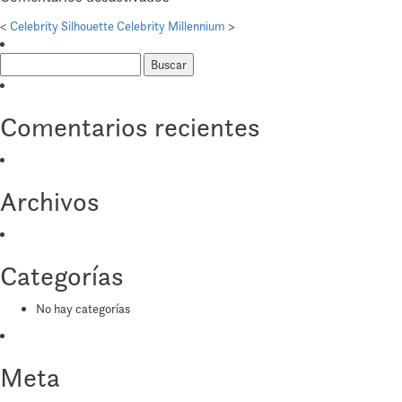
Celebrity
<
Celebrity Silhouette
Celebrity Millennium
>
Reflection
Buscar:
Comentarios recientes
Archivos
Categorías
No hay categorías
Meta