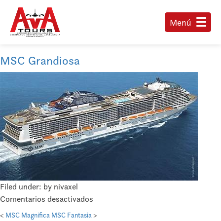
Menú
MSC Grandiosa
Filed under: by nivaxel
en
Comentarios desactivados
MSC
<
MSC Magnifica
MSC Fantasia
>