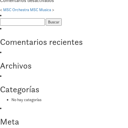
en
Comentarios desactivados
MSC
<
MSC Orchestra
MSC Musica
>
Opera
Buscar:
Comentarios recientes
Archivos
Categorías
No hay categorías
Meta