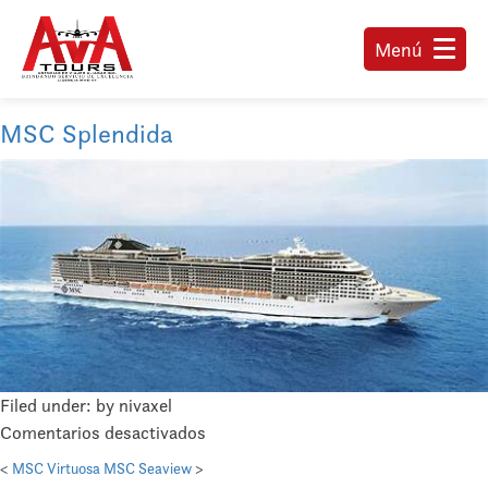
Menú
MSC Splendida
Filed under: by nivaxel
en
Comentarios desactivados
MSC
<
MSC Virtuosa
MSC Seaview
>
Splendida