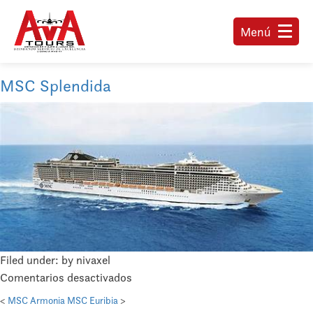
Menú
MSC Splendida
Filed under: by nivaxel
en
Comentarios desactivados
MSC
<
MSC Armonia
MSC Euribia
>
Splendida