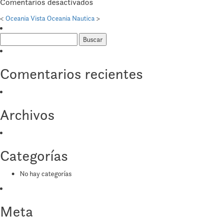
en
Comentarios desactivados
Oceania
<
Oceania Vista
Oceania Nautica
>
Insignia
Buscar:
Comentarios recientes
Archivos
Categorías
No hay categorías
Meta