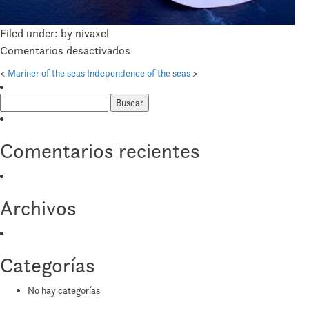
Filed under: by nivaxel
en
Comentarios desactivados
Ovation
<
Mariner of the seas
Independence of the seas
>
of
Buscar:
the
seas
Comentarios recientes
Archivos
Categorías
No hay categorías