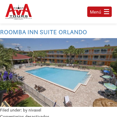
Menú
ROOMBA INN SUITE ORLANDO
Filed under: by nivaxel
en
Comentarios desactivados