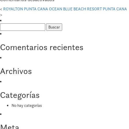
ROOMBA
<
ROYALTON PUNTA CANA
OCEAN BLUE BEACH RESORT PUNTA CANA
INN
>
SUITE
Buscar:
ORLANDO
Comentarios recientes
Archivos
Categorías
No hay categorías
Meta