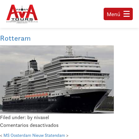
Menú
Rotteram
Filed under: by nivaxel
en
Comentarios desactivados
Rotteram
<
MS Oosterdam
Nieuw Statendam
>