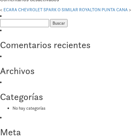
SUGAR
<
ECARA CHEVROLET SPARK O SIMILAR
ROYALTON PUNTA CANA
>
BAY
Buscar:
RESORT
SPA
ST-
Comentarios recientes
MARTEEN
Archivos
Categorías
No hay categorías
Meta