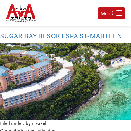
Menú
SUGAR BAY RESORT SPA ST-MARTEEN
Filed under: by nivaxel
en
Comentarios desactivados