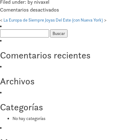
Filed under: by nivaxel
en
Comentarios desactivados
Este
<
La Europa de Siempre
Joyas Del Este (con Nueva York)
>
de
Buscar:
oro
Comentarios recientes
Archivos
Categorías
No hay categorías