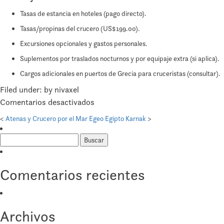
Tasas de estancia en hoteles (pago directo).
Tasas/propinas del crucero (US$199.00).
Excursiones opcionales y gastos personales.
Suplementos por traslados nocturnos y por equipaje extra (si aplica).
Cargos adicionales en puertos de Grecia para cruceristas (consultar).
Filed under: by nivaxel
en
Comentarios desactivados
Grecia
<
Atenas y Crucero por el Mar Egeo
Egipto Karnak
>
Clásica
Buscar:
con
Meteora
y
Comentarios recientes
Crucero
Archivos