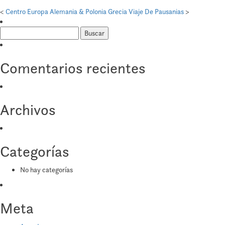
Grecia
<
Centro Europa Alemania & Polonia
Grecia Viaje De Pausanias
>
Oráculos
Buscar:
Divinos
Comentarios recientes
Archivos
Categorías
No hay categorías
Meta