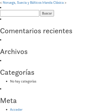
Irlanda
<
Noruega, Suecia y Bálticos
Irlanda Clásica
>
Tradicional
Buscar:
Comentarios recientes
Archivos
Categorías
No hay categorías
Meta
Acceder