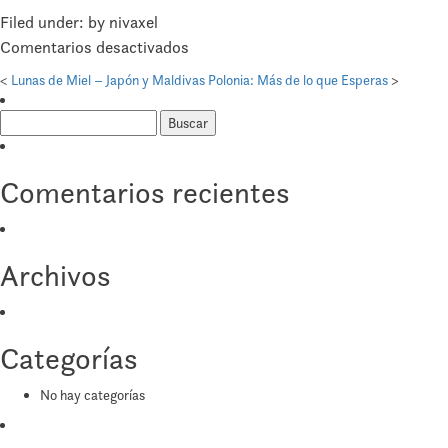
Filed under: by nivaxel
en
Comentarios desactivados
Lunas
<
Lunas de Miel – Japón y Maldivas
Polonia: Más de lo que Esperas
>
de
Buscar:
Miel
–
India
Comentarios recientes
y
Maldivas
Archivos
Categorías
No hay categorías