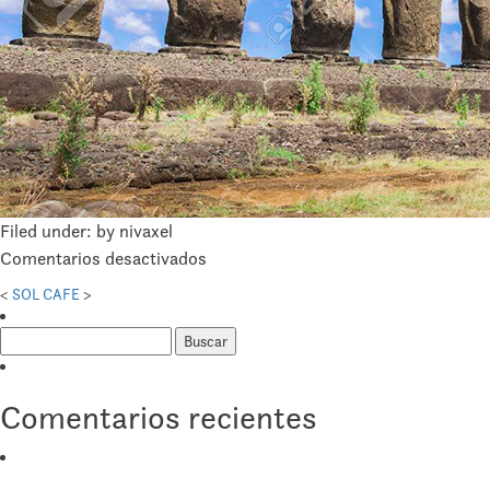
Filed under: by nivaxel
en
Comentarios desactivados
PASCUA
<
SOL
CAFE
>
Buscar:
Comentarios recientes