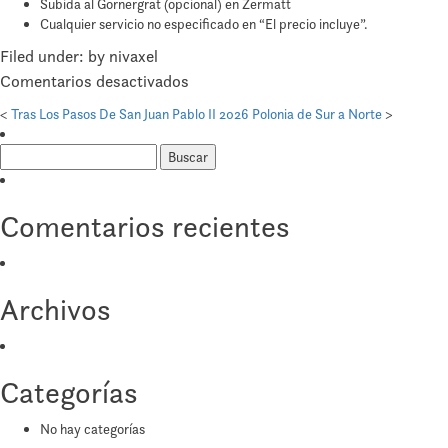
Subida al Gornergrat (opcional) en Zermatt
Cualquier servicio no especificado en “El precio incluye”.
Filed under: by nivaxel
en
Comentarios desactivados
Suiza
<
Tras Los Pasos De San Juan Pablo II 2026
Polonia de Sur a Norte
>
la
Buscar:
Reina
de
los
Comentarios recientes
Alpes
Del
Este
Archivos
al
Oeste
Categorías
No hay categorías