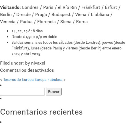
Visitando:
Londres / París / el Río Rin / Fránkfurt / Érfurt /
Berlín / Dresde / Praga / Budapest / Viena / Liubliana /
Venecia / Padua / Florencia / Siena / Roma
24, 22, 19 ó 18 días
Desde $1,900 p/p en doble
Salidas semanales todos los sábados (desde Londres), jueves (desde
Fránkfurt), lunes (desde París) y viernes (desde Berlín) entre enero
2024 y abril 2025
Filed under: by nivaxel
en
Comentarios desactivados
La
<
Tesoros de Europa
Europa Fabulosa
>
Europa
Buscar:
Imperial
Comentarios recientes