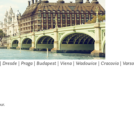
ín | Dresde | Praga | Budapest | Viena | Wadowice | Cracovia | Vars
our.